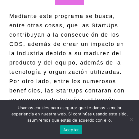
Mediante este programa se busca,
entre otras cosas, que las StartUps
contribuyan a la consecución de los
ODS, además de crear un impacto en
la industria debido a su madurez del
producto y del equipo, además de la
tecnología y organización utilizadas.
Por otro lado, entre los numerosos
beneficios, las StartUps contaran con
un programa de tutoría y afiliación,
Usamos cookies para asegurar que te damos la mejor
acceso a una base de datos con
experiencia en nuestra web. Si continúas usando este sitio,
inversores potenciales y una posible
asumiremos que estás de acuerdo con ello.
financiación inicial.
Aceptar