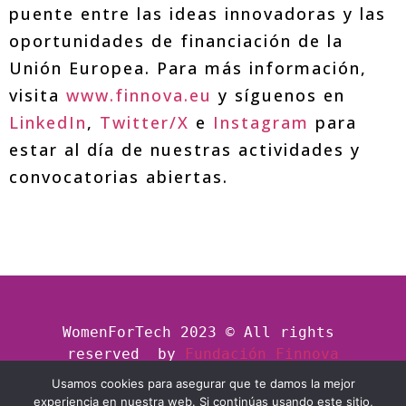
puente entre las ideas innovadoras y las
oportunidades de financiación de la
Unión Europea. Para más información,
visita
www.finnova.eu
y síguenos en
LinkedIn
,
Twitter/X
e
Instagram
para
estar al día de nuestras actividades y
convocatorias abiertas.
WomenForTech 2023 © All rights 
reserved  by
Fundación Finnova
Usamos cookies para asegurar que te damos la mejor
experiencia en nuestra web. Si continúas usando este sitio,