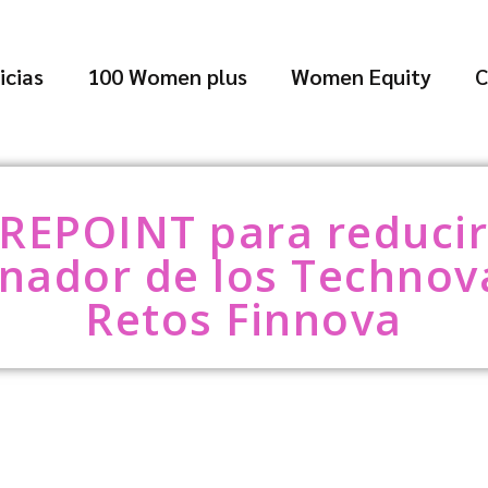
icias
100 Women plus
Women Equity
C
IREPOINT para reducir
anador de los Technova
Retos Finnova